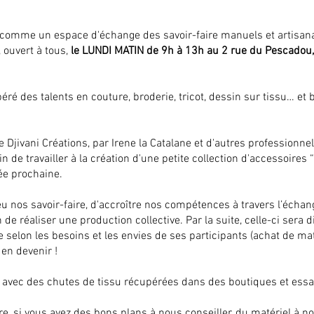
ît comme un espace d'échange des savoir-faire manuels et artisa
 ouvert à tous,
le LUNDI MATIN de 9h à 13h au 2 rue du Pescadou, à
péré des talents en couture, broderie, tricot, dessin sur tissu… et
jivani Créations, par Irene la Catalane et d'autres professionn
 de travailler à la création d'une petite collection d'accessoires
ée prochaine.
jeu nos savoir-faire, d'accroître nos compétences à travers l’échan
in de réaliser une production collective. Par la suite, celle-ci sera 
selon les besoins et les envies de ses participants (achat de mat
t en devenir !
ns avec des chutes de tissu récupérées dans des boutiques et ess
e, si vous avez des bons plans à nous conseiller, du matériel à n