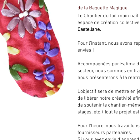
de la Baguette Magique.
Le Chantier du fait main na
espace de création collective,
Castellane.
Pour l'instant, nous avons re
envies !
Accompagnées par Fatima de D
secteur, nous sommes en train
nous présenterons à la rentr
L'objectif sera de mettre en 
de libérer notre créativité af
de soutenir le chantier-même 
stages, etc.) Tout le projet es
Pour l'heure, nous travaillo
fournisseurs partenaires.
Si vous avez envie d’apprendr