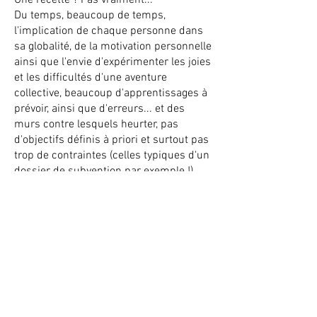
Une recette ? Pas vraiment...
Du temps, beaucoup de temps,
l'implication de chaque personne dans
sa globalité, de la motivation personnelle
ainsi que l'envie d'expérimenter les joies
et les difficultés d'une aventure
collective, beaucoup d'apprentissages à
prévoir, ainsi que d'erreurs... et des
murs contre lesquels heurter, pas
d'objectifs définis à priori et surtout pas
trop de contraintes (celles typiques d'un
dossier de subvention par exemple !)...
Le reste des ingrédients et des épreuves
sont à découvrir en cours de route, au
gré des personnes engagées et du
contexte.
Ce que nous pouvons partager avec
vous, c'est l'expérience que nous avons
acquise durant ces 5 années
d'aventure ; les femmes de la rédaction