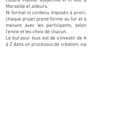
culture insolite, subjective et in situ, à
Marseille et ailleurs.
Ni format ni contenu imposés à priori,
chaque projet prend forme au fur et à
mesure avec les participants, selon
l'envie et les choix de chacun.
Le but pour tous est de s'investir de A
à Z dans un processus de création, via
des ateliers mélangeant narration,
arts plastiques, impressions
artisanales et nouvelles technologies,
pour s'ouvrir à un public inconnu.
La
Baguette
Magique
N°7
est
Là!